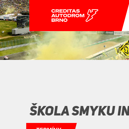
PŘIHLÁSIT SE
ZÁVODY
POLYGON BRNO
ZÁVODY
POLYGON BRNO
MOTOŠKOLY
JÍZDY VEŘEJNOSTI
MOTOKÁRY
ŠKOLA SMYKU I
OFFROAD PARK
POUKAZY