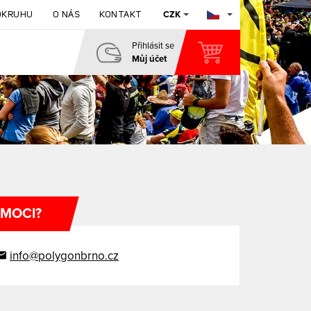
CZK
O NÁS
KONTAKT
OKRUHU
Přihlásit se
Můj účet
MOTOKÁRY
OFFROAD PARK
MOCI?
info@polygonbrno.cz