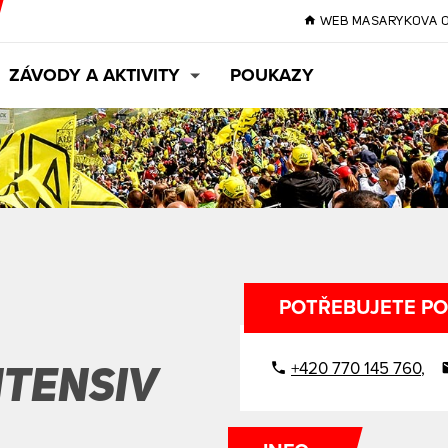
WEB MASARYKOVA 
ZÁVODY A AKTIVITY
POUKAZY
MOTOŠKOLY
JÍZDY VEŘEJNOSTI
POTŘEBUJETE PO
NTENSIV
+420 770 145 760
,